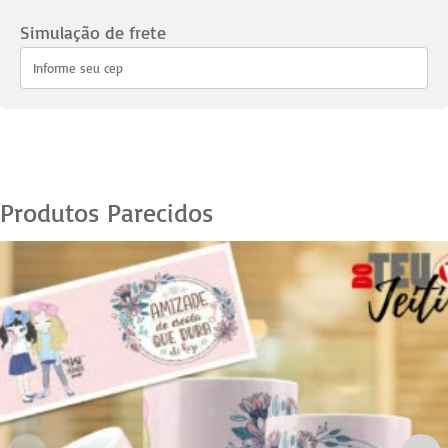
19
quantidade
Simulação de frete
Produtos Parecidos