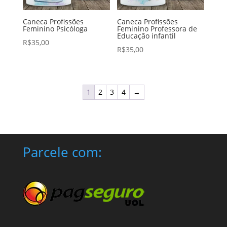
Caneca Profissões
Caneca Profissões
Feminino Psicóloga
Feminino Professora de
Educação infantil
R$
35,00
R$
35,00
1
2
3
4
→
Parcele com: