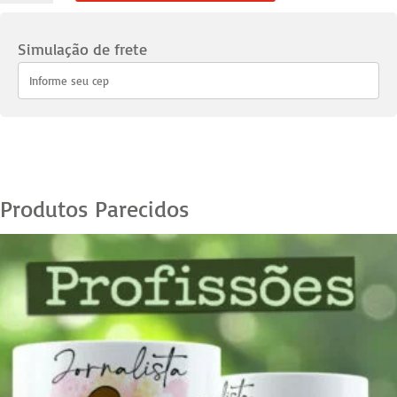
Feminino
Administradora
Simulação de frete
quantidade
Produtos Parecidos