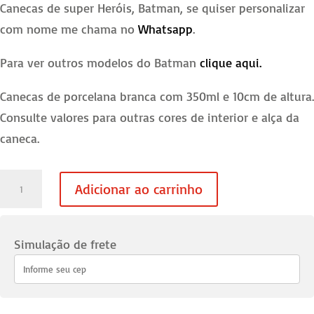
Canecas de super Heróis, Batman, se quiser personalizar
com nome me chama no
Whatsapp
.
Para ver outros modelos do Batman
clique aqui.
Canecas de porcelana branca com 350ml e 10cm de altura.
Consulte valores para outras cores de interior e alça da
caneca.
Caneca
Adicionar ao carrinho
do
Batman
-
Simulação de frete
04
quantidade