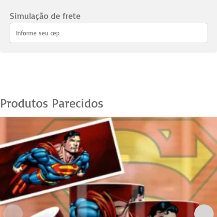
Super
Homem
Simulação de frete
-
06
quantidade
Produtos Parecidos