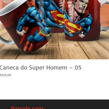
Caneca do Super Homem – 05
R$
35,00
Parcele com: