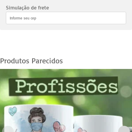
Esteticista
Simulação de frete
quantidade
Produtos Parecidos