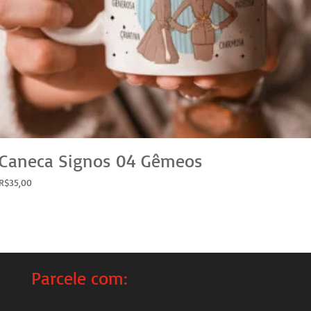
Caneca Signos 04 Gêmeos
R$
35,00
Parcele com: