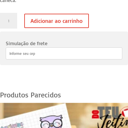
caneca.
Caneca
Adicionar ao carrinho
Caricatura
Digital
-
Simulação de frete
Estilo
06
quantidade
Produtos Parecidos