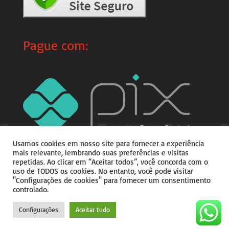
Pague com:
Usamos cookies em nosso site para fornecer a experiência
mais relevante, lembrando suas preferências e visitas
repetidas. Ao clicar em “Aceitar todos”, você concorda com o
uso de TODOS os cookies. No entanto, você pode visitar
"Configurações de cookies" para fornecer um consentimento
controlado.
Copyright © 2026
Do teu
Jeitim
|
Desenvolvido por
Julio Corrêa
Configurações
Aceitar tudo