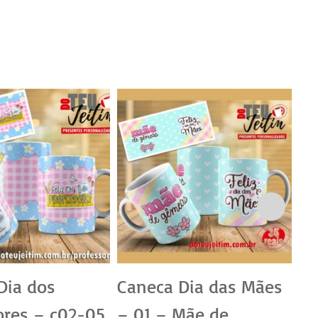
Dia dos
Caneca Dia das Mães
Ca
ores – c02-05
– 01 – Mãe de
Pr