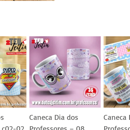
01
quantidade
os
Caneca Dia dos
Caneca 
 c02-02
Professores – 08
Profess