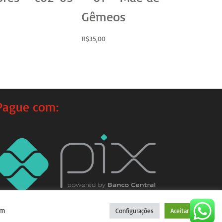
Gêmeos
R$
3
R$
35,00
Pague com:
um
Configurações
Aceitar tudo