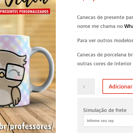
Canecas de presente par
nome me chama no
Wh
Para ver outros modelo
Canecas de porcelana br
outras cores de interior
Caneca
Adicionar
Dia
dos
Professores
Simulação de frete
-
c03-