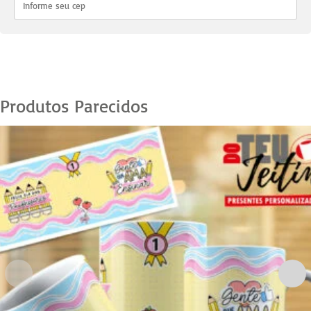
-
06
quantidade
Produtos Parecidos