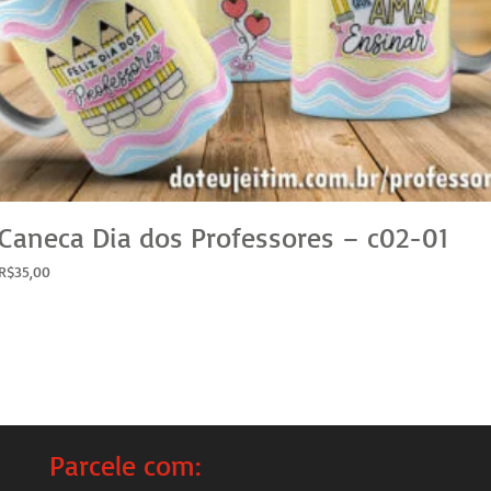
Caneca Dia dos Professores – c02-01
R$
35,00
Parcele com: