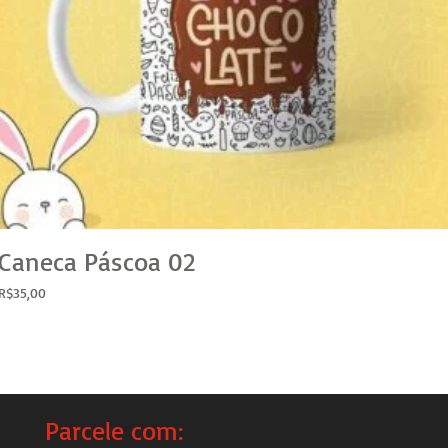
Caneca Páscoa 02
R$
35,00
Parcele com: