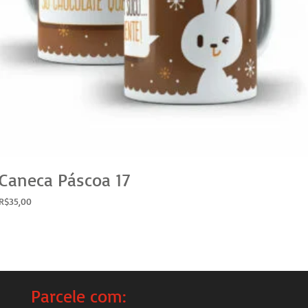
Caneca Páscoa 17
R$
35,00
Parcele com: