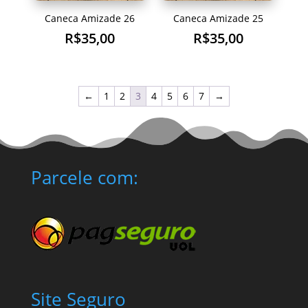
Caneca Amizade 26
Caneca Amizade 25
R$
35,00
R$
35,00
←
1
2
3
4
5
6
7
→
Parcele com:
Site Seguro