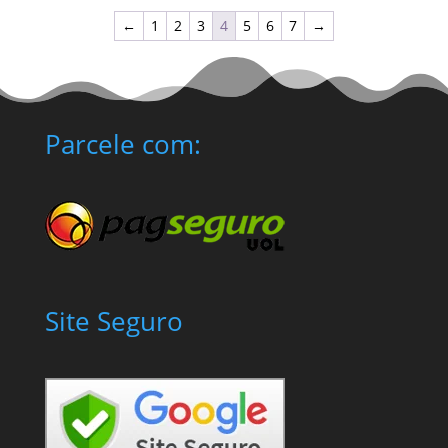
←
1
2
3
4
5
6
7
→
Parcele com:
Site Seguro