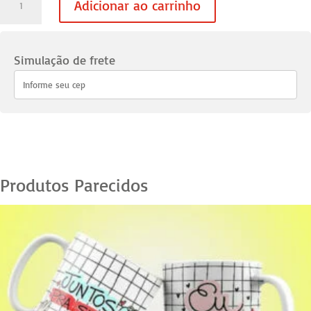
Adicionar ao carrinho
Namorados
02
-
Simulação de frete
12
quantidade
Produtos Parecidos