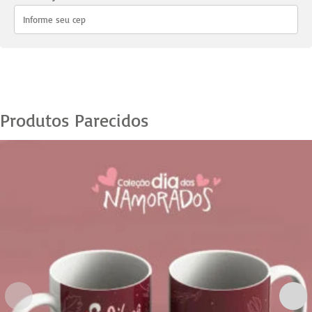
27
quantidade
Produtos Parecidos