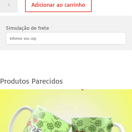
Caneca
Adicionar ao carrinho
Namorados
02
-
Simulação de frete
09
quantidade
Produtos Parecidos