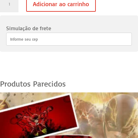
Adicionar ao carrinho
Flash
-
02
Simulação de frete
quantidade
Produtos Parecidos