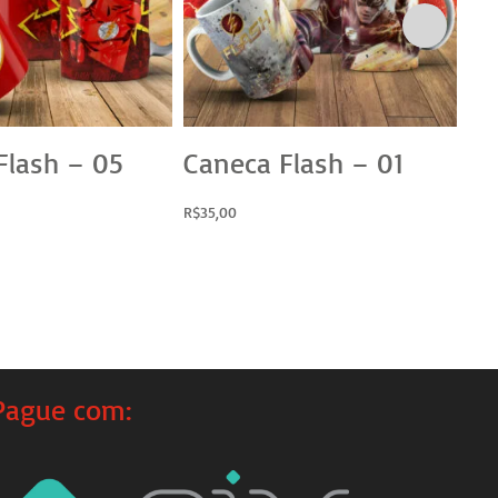
Flash – 05
Caneca Flash – 01
C
0
R$
35,00
R$
3
Pague com: