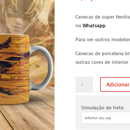
Canecas de super Heróis
no
Whatsapp
.
Para ver outros modelo
Canecas de porcelana br
outras cores de interior
Caneca
Adicionar
Flash
-
06
Simulação de frete
quantidade