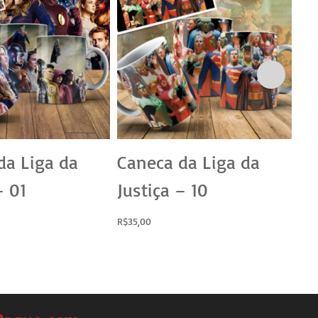
da Liga da
Caneca da Liga da
Ca
– 01
Justiça – 10
Ju
R$
35,00
R$
3