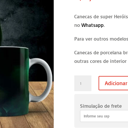
Canecas de super Heróis
no
Whatsapp
.
Para ver outros modelo
Canecas de porcelana br
outras cores de interior
Caneca
Adicionar
Flash
-
04
Simulação de frete
quantidade