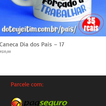
Caneca Dia dos Pais – 17
R$
35,00
Parcele com: