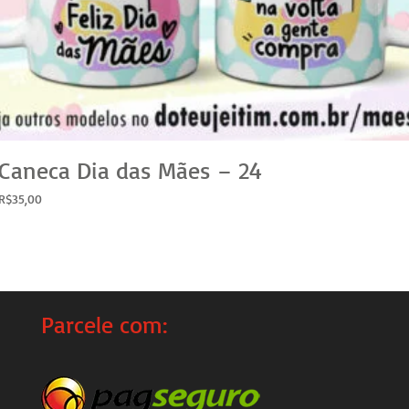
Caneca Dia das Mães – 24
R$
35,00
Parcele com: