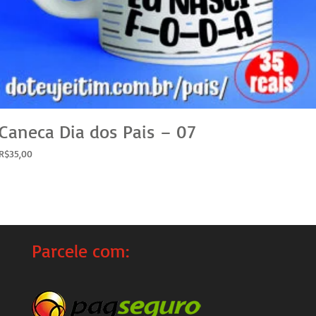
Caneca Dia dos Pais – 07
R$
35,00
Parcele com: