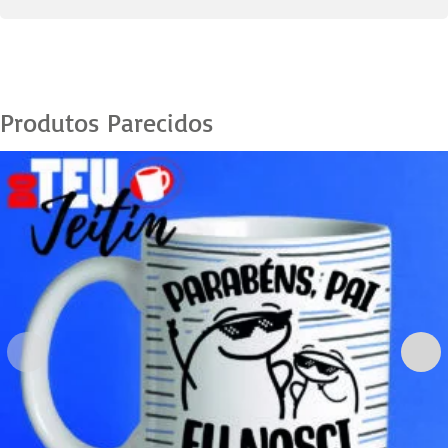
08
quantidade
Produtos Parecidos