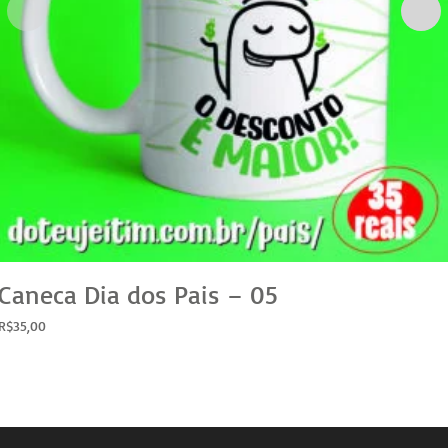
Caneca Dia dos Pais – 05
R$
35,00