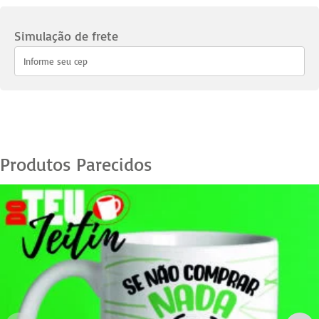
12
-
Simulação de frete
Plena
tomando
chá
verde
quantidade
Produtos Parecidos