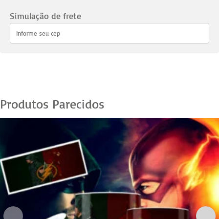
Maravilha
-
Simulação de frete
05
quantidade
Produtos Parecidos