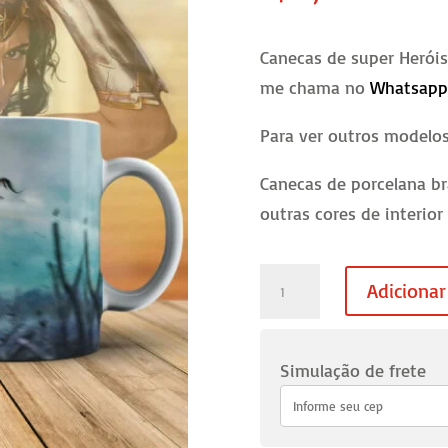
Canecas de super Heróis
me chama no
Whatsap
Para ver outros modelo
Canecas de porcelana br
outras cores de interior
Caneca
Adicionar
Mulher
Maravilha
-
Simulação de frete
07
quantidade