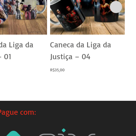
da Liga da
Caneca da Liga da
C
– 01
Justiça – 04
0
R$
35,00
R$
3
Pague com: