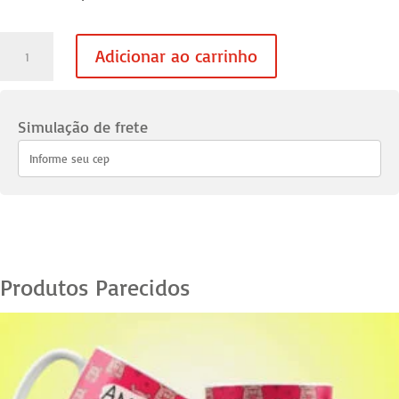
Caneca
Adicionar ao carrinho
Namorados
Xilogravura
01
Simulação de frete
quantidade
Produtos Parecidos