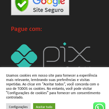
Pague com:
Usamos cookies em nosso site para fornecer a experiência
mais relevante, lembrando suas preferências e visitas
repetidas. Ao clicar em “Aceitar todos”, você concorda com o
uso de TODOS os cookies. No entanto, você pode visitar
"Configurações de cookies" para fornecer um consentimento
controlado.
Copyright © 2026
Do teu
Jeitim
|
Desenvolvido por
Julio Corrêa
Configurações
Aceitar tudo