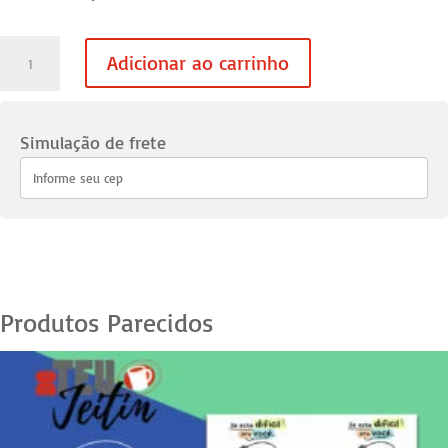
Caneca
Adicionar ao carrinho
Namorados
Xilogravura
12
Simulação de frete
quantidade
Produtos Parecidos