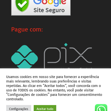
Pague com:
Usamos cookies em nosso site para fornecer a experiência
mais relevante, lembrando suas preferências e visitas
repetidas. Ao clicar em “Aceitar todos”, você concorda com o
uso de TODOS os cookies. No entanto, você pode visitar
"Configurações de cookies" para fornecer um consentimento
controlado.
Copyright © 2026
Do teu
Jeitim
|
Desenvolvido por
Julio Corrêa
Configurações
Aceitar tudo