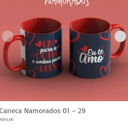
Caneca Namorados 01 – 29
R$
45,00