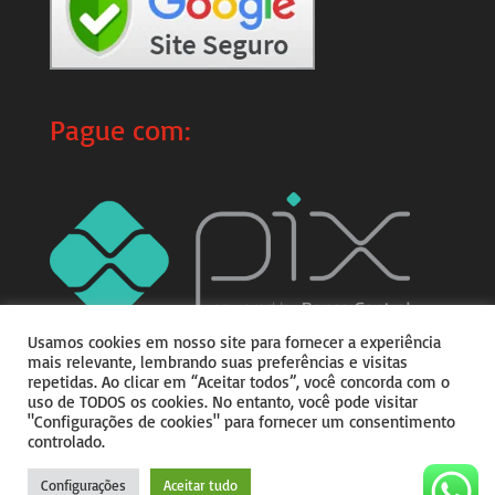
Pague com:
Usamos cookies em nosso site para fornecer a experiência
mais relevante, lembrando suas preferências e visitas
repetidas. Ao clicar em “Aceitar todos”, você concorda com o
uso de TODOS os cookies. No entanto, você pode visitar
"Configurações de cookies" para fornecer um consentimento
controlado.
Copyright © 2026
Do teu
Jeitim
|
Desenvolvido por
Julio Corrêa
Configurações
Aceitar tudo