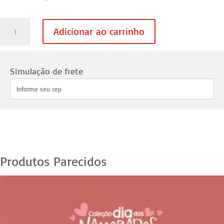
Caneca
Adicionar ao carrinho
Namorados
Xilogravura
19
Simulação de frete
quantidade
Produtos Parecidos