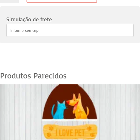
Pets
36
Simulação de frete
quantidade
Produtos Parecidos