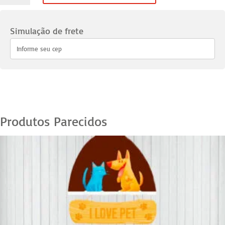
Pets
33
Simulação de frete
quantidade
Produtos Parecidos