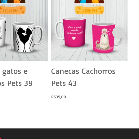
 gatos e
Canecas Cachorros
Ca
os Pets 39
Pets 43
Pe
R$
35,00
R$
3