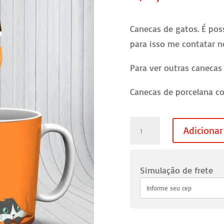
Canecas de gatos. É pos
para isso me contatar 
Para ver outras canecas
Canecas de porcelana co
Canecas
Adicionar
gatos
Pets
31
Simulação de frete
quantidade