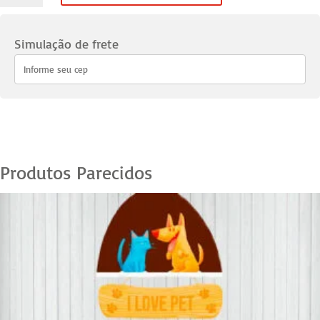
Pets
37
Simulação de frete
quantidade
Produtos Parecidos