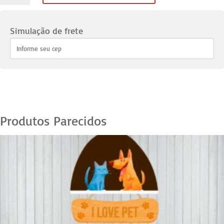
Pets
50
Simulação de frete
quantidade
Produtos Parecidos