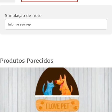
Pets
Pit
Simulação de frete
Bull
03
quantidade
Produtos Parecidos