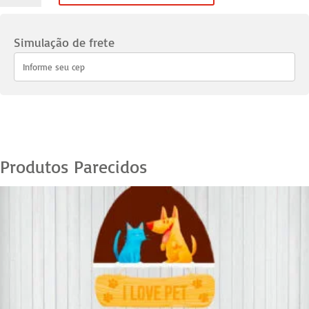
Pets
Yorkshire
Simulação de frete
02
quantidade
Produtos Parecidos